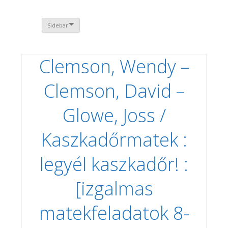
Sidebar
Clemson, Wendy –
Clemson, David –
Glowe, Joss /
Kaszkadőrmatek :
legyél kaszkadőr! :
[izgalmas
matekfeladatok 8-