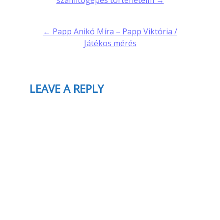
számítógépes történeteim →
navigation
← Papp Anikó Míra – Papp Viktória /
Játékos mérés
LEAVE A REPLY