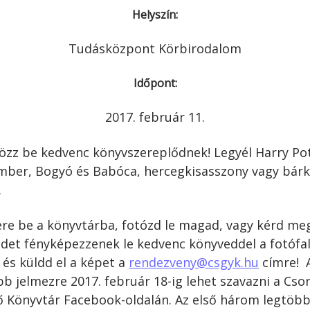
Minerva Fiókkönyvtár
Helyszín:
Pinokkió
Gyermekkönyvtár
Tudásközpont Körbirodalom
Időpont:
2017. február 11.
tözz be kedvenc könyvszereplődnek! Legyél Harry Pot
ber, Bogyó és Babóca, hercegkisasszony vagy bárk
…
ere be a könyvtárba, fotózd le magad, vagy kérd me
idet fényképezzenek le kedvenc könyveddel a fotófa
, és küldd el a képet a
rendezveny@csgyk.hu
címre!
bb jelmezre 2017. február 18-ig
lehet szavazni a Cso
 Könyvtár Facebook-oldalán. Az első három legtöb