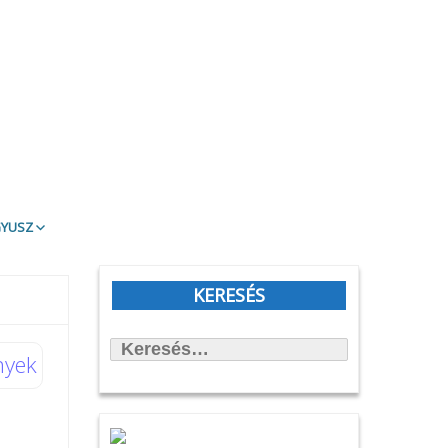
gyusz
t Olvasd!
blioTéma
KERESÉS
itott könyvek
Keresés:
állítások
nyek
önyvtámasz Könyvklub
rbirodalmi lépegető
afilmköcsönzés