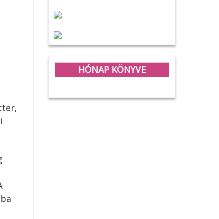
HÓNAP KÖNYVE
ter,
i
g
l
A
rba
b