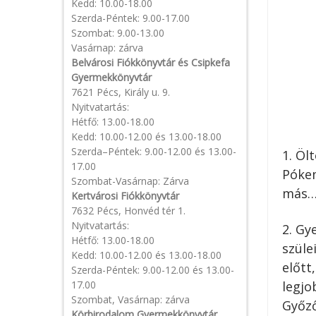
Kedd: 10.00-18.00
Szerda-Péntek: 9.00-17.00
Szombat: 9.00-13.00
Vasárnap: zárva
Belvárosi Fiókkönyvtár és Csipkefa
Gyermekkönyvtár
7621 Pécs, Király u. 9.
Nyitvatartás:
Hétfő: 13.00-18.00
Kedd: 10.00-12.00 és 13.00-18.00
Szerda–Péntek: 9.00-12.00 és 13.00-
1. Öl
17.00
Pókem
Szombat-Vasárnap: Zárva
más
Kertvárosi Fiókkönyvtár
7632 Pécs, Honvéd tér 1.
Nyitvatartás:
2. Gy
Hétfő: 13.00-18.00
szüle
Kedd: 10.00-12.00 és 13.00-18.00
előtt
Szerda-Péntek: 9.00-12.00 és 13.00-
17.00
legjo
Szombat, Vasárnap: zárva
Győző
Körbirodalom Gyermekkönyvtár