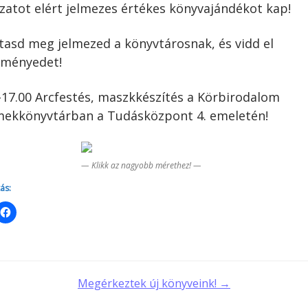
zatot elért jelmezes értékes könyvajándékot kap!
tasd meg jelmezed a könyvtárosnak, és vidd el
eményedet!
-17.00 Arcfestés, maszkkészítés a Körbirodalom
ekkönyvtárban a Tudásközpont 4. emeletén!
— Klikk az nagyobb mérethez! —
ás:
t
Megérkeztek új könyveink! →