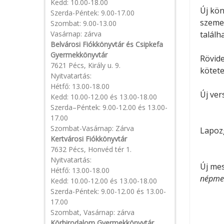
Kedd: 10.00-18.00
Új kö
Szerda-Péntek: 9.00-17.00
szemez
Szombat: 9.00-13.00
Vasárnap: zárva
találh
Belvárosi Fiókkönyvtár és Csipkefa
Gyermekkönyvtár
Rövide
7621 Pécs, Király u. 9.
kötete
Nyitvatartás:
Hétfő: 13.00-18.00
Új ver
Kedd: 10.00-12.00 és 13.00-18.00
Szerda–Péntek: 9.00-12.00 és 13.00-
17.00
Szombat-Vasárnap: Zárva
Lapoz
Kertvárosi Fiókkönyvtár
7632 Pécs, Honvéd tér 1.
Nyitvatartás:
Új mes
Hétfő: 13.00-18.00
népme
Kedd: 10.00-12.00 és 13.00-18.00
Szerda-Péntek: 9.00-12.00 és 13.00-
17.00
Szombat, Vasárnap: zárva
Körbirodalom Gyermekkönyvtár