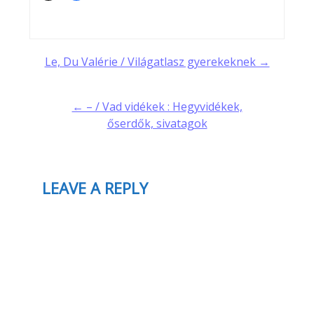
Post
Le, Du Valérie / Világatlasz gyerekeknek →
navigation
← – / Vad vidékek : Hegyvidékek,
őserdők, sivatagok
LEAVE A REPLY