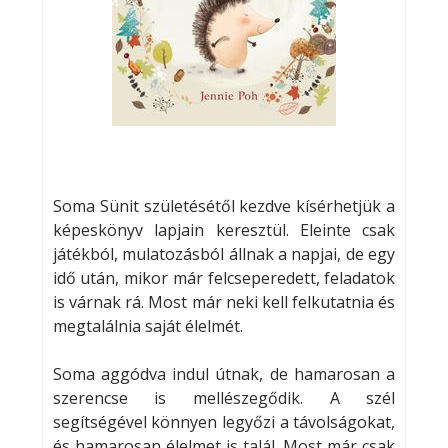
Soma Sünit születésétől kezdve kísérhetjük a
képeskönyv lapjain keresztül. Eleinte csak
játékból, mulatozásból állnak a napjai, de egy
idő után, mikor már felcseperedett, feladatok
is várnak rá. Most már neki kell felkutatnia és
megtalálnia saját élelmét.
Soma aggódva indul útnak, de hamarosan a
szerencse is mellészegődik. A szél
segítségével könnyen legyőzi a távolságokat,
és hamarosan élelmet is talál. Most már csak