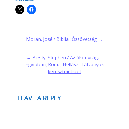
Post
Morán, José / Biblia : Ószövetség →
navigation
← Biesty, Stephen / Az ókor világa :
Egyiptom, Róma, Hellász : Látványos
keresztmetszet
LEAVE A REPLY