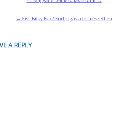
t
– / Magyar értelmező kéziszótár →
gation
← Kiss Bitay Éva / Körforgás a természetben
VE A REPLY