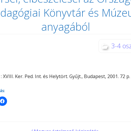
Minerva Fiókkönyvtár
dagógiai Könyvtár és Múz
Pinokkió
Gyermekkönyvtár
anyagából
3-4 osz
 XVIII. Ker. Ped. Int. és Helytört. Gyűjt., Budapest, 2001. 72 p.
ás: