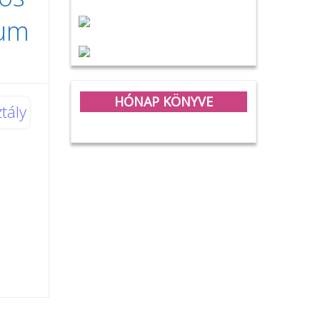
eum
HÓNAP KÖNYVE
tály