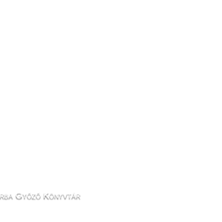
rba Győző Könyvtár