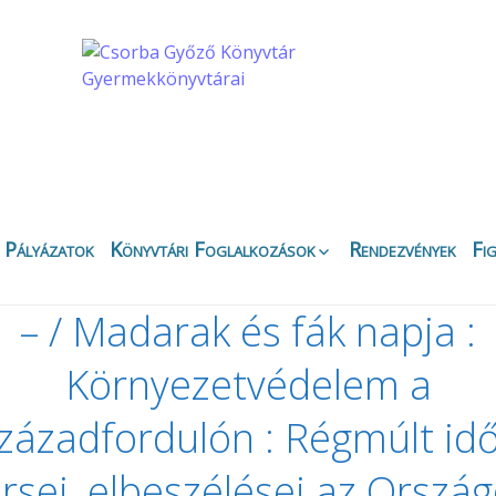
Pályázatok
Könyvtári Foglalkozások
Rendezvények
Fi
Apáczai Csere János
Ez
Fiókkönyvtár
– / Madarak és fák napja :
Bi
Belvárosi Fiókkönyvtár
Ny
Környezetvédelem a
Csipkefa
Ki
Gyermekkönyvtár
K
zázadfordulón : Régmúlt id
Kertvárosi Fiókkönyvtár
Kö
Körbirodalom
Gyermekkönyvtár
rsei, elbeszélései az Orszá
Di