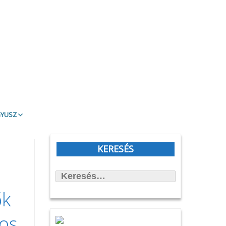
gyusz
t Olvasd!
blioTéma
KERESÉS
itott könyvek
Keresés:
állítások
önyvtámasz Könyvklub
ők
rbirodalmi lépegető
gos
afilmköcsönzés