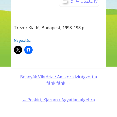
3-4 osztály
Trezor Kiadó, Budapest, 1998. 198 p.
Megosztás:
Post
Bosnyák Viktória / Amikor kivirágzott a
fánk fánk →
navigation
← Poskitt, Kjartan / Agyatlan algebra