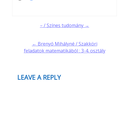
Post
– / Színes tudomány →
navigation
← Brenyó Mihályné / Szakköri
feladatok matematikából : 3-4. osztály
LEAVE A REPLY