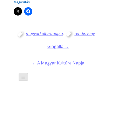
Megosztás:
magyarkultúranapja
,
rendezvény
Post
Gingalló →
navigation
← A Magyar Kultúra Napja