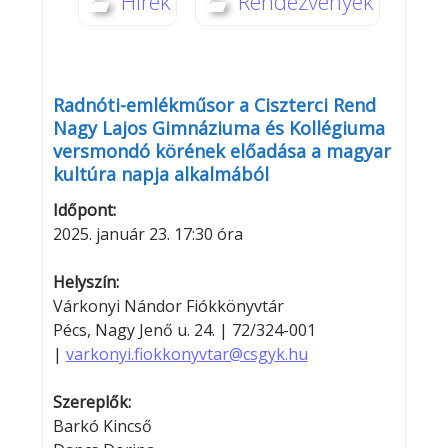
Hírek
Rendezvények
Radnóti-emlékműsor a Ciszterci Rend
Nagy Lajos Gimnáziuma és Kollégiuma
versmondó körének előadása a magyar
kultúra napja alkalmából
Időpont:
2025. január 23. 17:30 óra
Helyszín:
Várkonyi Nándor Fiókkönyvtár
Pécs, Nagy Jenő u. 24. | 72/324-001
|
varkonyi.fiokkonyvtar@csgyk.hu
Szereplők:
Barkó Kincső