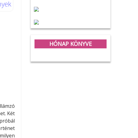
nyek
HÓNAP KÖNYVE
llámzó
et. Két
próbál
örténet
milyen