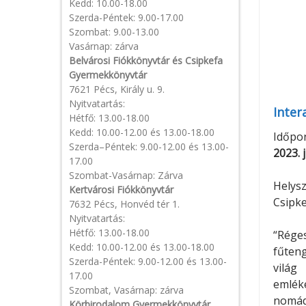
Kedd: 10.00-18.00
Szerda-Péntek: 9.00-17.00
Szombat: 9.00-13.00
Vasárnap: zárva
Belvárosi Fiókkönyvtár és Csipkefa
Gyermekkönyvtár
7621 Pécs, Király u. 9.
Nyitvatartás:
Inter
Hétfő: 13.00-18.00
Kedd: 10.00-12.00 és 13.00-18.00
Időpon
Szerda–Péntek: 9.00-12.00 és 13.00-
2023. 
17.00
Szombat-Vasárnap: Zárva
Helysz
Kertvárosi Fiókkönyvtár
Csipke
7632 Pécs, Honvéd tér 1.
Nyitvatartás:
Hétfő: 13.00-18.00
“Rége
Kedd: 10.00-12.00 és 13.00-18.00
fűteng
Szerda-Péntek: 9.00-12.00 és 13.00-
világ
17.00
emléke
Szombat, Vasárnap: zárva
nomád
Körbirodalom Gyermekkönyvtár