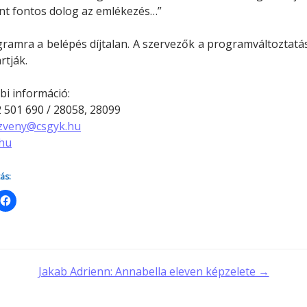
nt fontos dolog az emlékezés…”
ramra a belépés díjtalan. A szervezők a programváltoztatá
rtják.
i információ:
 501 690 / 28058, 28099
zveny@csgyk.hu
.hu
ás:
t
Jakab Adrienn: Annabella eleven képzelete →