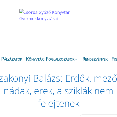
Pályázatok
Könyvtári Foglalkozások
Rendezvények
Fi
Apáczai Csere János
Ez
Fiókkönyvtár
zakonyi Balázs: Erdők, ​mező
Bi
Belvárosi Fiókkönyvtár
Ny
nádak, erek, a sziklák nem
Csipkefa
Ki
Gyermekkönyvtár
K
Kertvárosi Fiókkönyvtár
felejtenek
Kö
Körbirodalom
Gyermekkönyvtár
Di