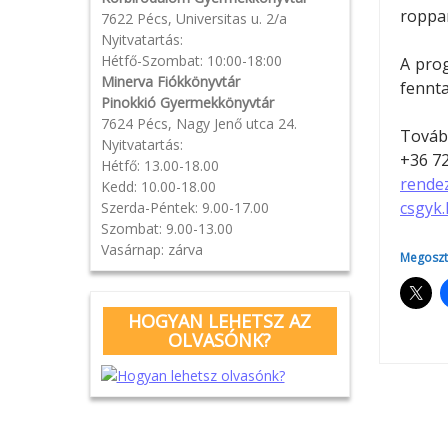
roppa
7622 Pécs, Universitas u. 2/a
Nyitvatartás:
Hétfő-Szombat: 10:00-18:00
A prog
Minerva Fiókkönyvtár
fennta
Pinokkió Gyermekkönyvtár
7624 Pécs, Nagy Jenő utca 24.
Tovább
Nyitvatartás:
+36 72
Hétfő: 13.00-18.00
rende
Kedd: 10.00-18.00
csgyk
Szerda-Péntek: 9.00-17.00
Szombat: 9.00-13.00
Vasárnap: zárva
Megoszt
HOGYAN LEHETSZ AZ
OLVASÓNK?
Pos