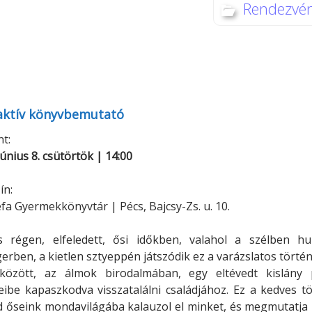
Rendezvé
Minerva Fiókkönyvtár
Pinokkió
Gyermekkönyvtár
aktív könyvbemutató
t:
június 8. csütörtök | 14:00
ín:
fa Gyermekkönyvtár | Pécs, Bajcsy-Zs. u. 10.
s régen, elfeledett, ősi időkben, valahol a szélben hu
erben, a kietlen sztyeppén játszódik ez a varázslatos történ
 között, az álmok birodalmában, egy eltévedt kislány 
ibe kapaszkodva visszatalálni családjához. Ez a kedves t
 őseink mondavilágába kalauzol el minket, és megmutatja 