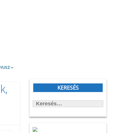
gyusz
t Olvasd!
k,
blioTéma
KERESÉS
itott könyvek
Keresés:
állítások
önyvtámasz Könyvklub
rbirodalmi lépegető
afilmköcsönzés