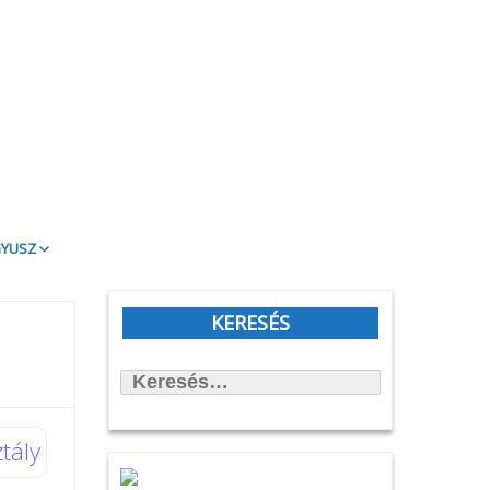
gyusz
t Olvasd!
blioTéma
KERESÉS
itott könyvek
Keresés:
állítások
önyvtámasz Könyvklub
rbirodalmi lépegető
tály
afilmköcsönzés