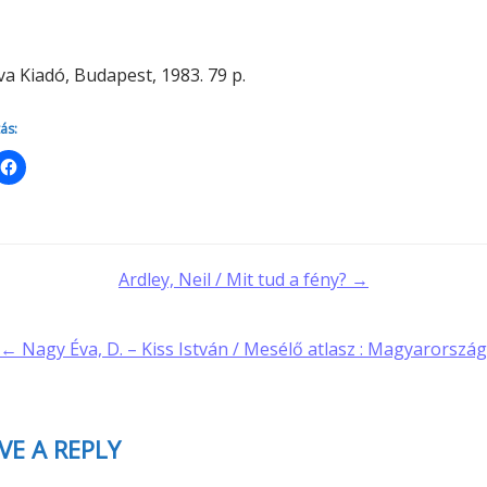
Minerva Fiókkönyvtár
Pinokkió
Gyermekkönyvtár
a Kiadó, Budapest, 1983. 79 p.
ás:
t
Ardley, Neil / Mit tud a fény? →
gation
← Nagy Éva, D. – Kiss István / Mesélő atlasz : Magyarország
VE A REPLY