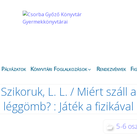
Pályázatok
Könyvtári Foglalkozások
Rendezvények
Fi
Apáczai Csere János
Ez
Fiókkönyvtár
Szikoruk, L. L. / Miért száll a
Bi
Belvárosi Fiókkönyvtár
Ny
léggömb? : Játék a fizikával
Csipkefa
Ki
Gyermekkönyvtár
K
Kertvárosi Fiókkönyvtár
Kö
5-6 osz
Körbirodalom
Gyermekkönyvtár
Di