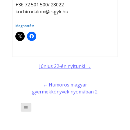
+36 72 501 500/ 28022
korbirodalom@csgyk.hu
Megosztás:
Post
Június 22-én nyitunk! →
navigation
← Humoros magyar
gyermekkönyvek nyomában 2.