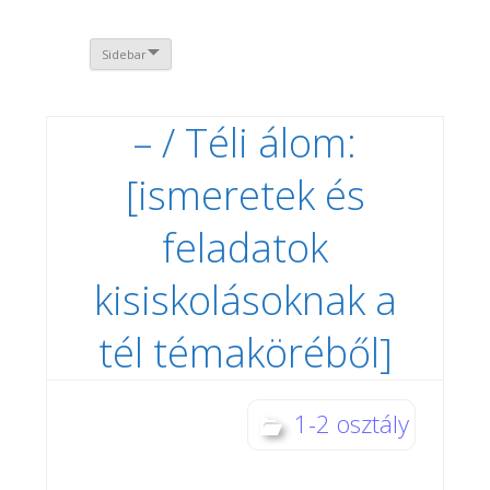
Sidebar
– / Téli álom:
[ismeretek és
feladatok
kisiskolásoknak a
tél témaköréből]
1-2 osztály