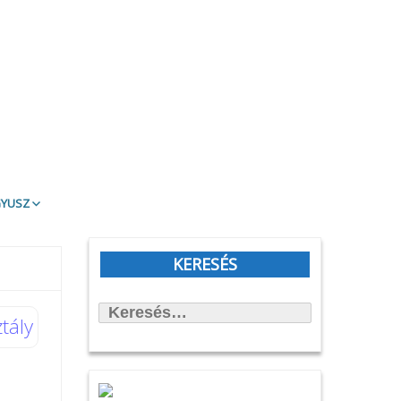
gyusz
t Olvasd!
blioTéma
KERESÉS
itott könyvek
Keresés:
állítások
tály
önyvtámasz Könyvklub
rbirodalmi lépegető
afilmköcsönzés