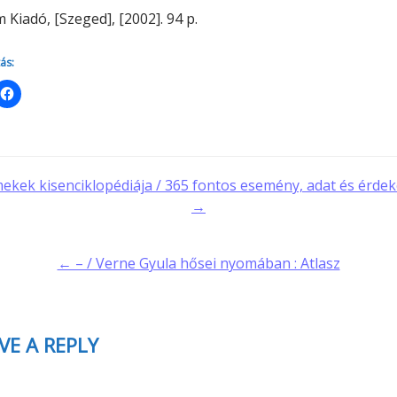
Minerva Fiókkönyvtár
Kiadó, [Szeged], [2002]. 94 p.
Pinokkió
Gyermekkönyvtár
ás:
t
ekek kisenciklopédiája / 365 fontos esemény, adat és érdek
→
gation
← – / Verne Gyula hősei nyomában : Atlasz
VE A REPLY