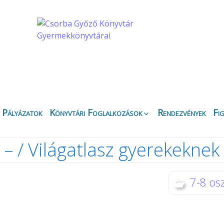
Pályázatok
Könyvtári Foglalkozások
Rendezvények
Fi
Apáczai Csere János
Ez
Fiókkönyvtár
– / Világatlasz gyerekeknek
Bi
Belvárosi Fiókkönyvtár
Ny
Csipkefa
Ki
Gyermekkönyvtár
7-8 osz
K
Kertvárosi Fiókkönyvtár
Kö
Körbirodalom
Gyermekkönyvtár
Di