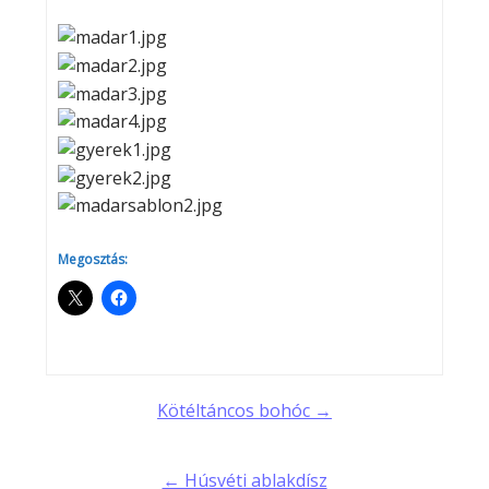
Megosztás:
Post
Kötéltáncos bohóc →
navigation
← Húsvéti ablakdísz