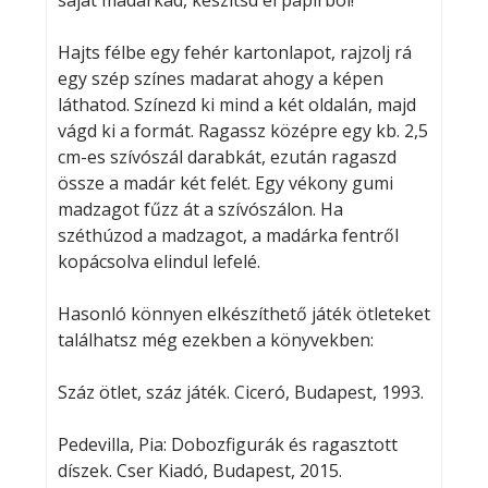
saját madárkád, készítsd el papírból!
Hajts félbe egy fehér kartonlapot, rajzolj rá
egy szép színes madarat ahogy a képen
láthatod. Színezd ki mind a két oldalán, majd
vágd ki a formát. Ragassz középre egy kb. 2,5
cm-es szívószál darabkát, ezután ragaszd
össze a madár két felét. Egy vékony gumi
madzagot fűzz át a szívószálon. Ha
széthúzod a madzagot, a madárka fentről
kopácsolva elindul lefelé.
Hasonló könnyen elkészíthető játék ötleteket
találhatsz még ezekben a könyvekben:
Száz ötlet, száz játék. Ciceró, Budapest, 1993.
Pedevilla, Pia: Dobozfigurák és ragasztott
díszek. Cser Kiadó, Budapest, 2015.