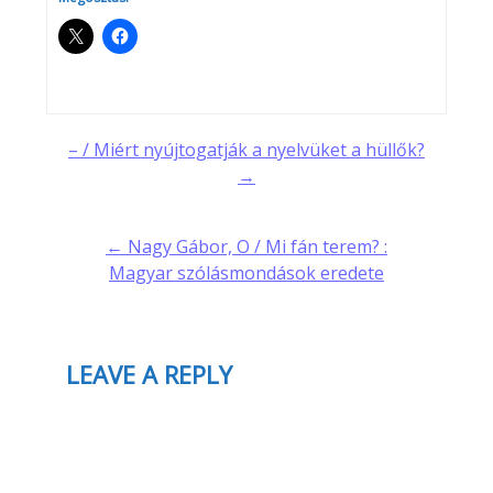
Post
– / Miért nyújtogatják a nyelvüket a hüllők?
→
navigation
← Nagy Gábor, O / Mi fán terem? :
Magyar szólásmondások eredete
LEAVE A REPLY